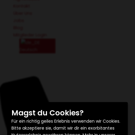
Kontakt
Über Uns
Jobs
Blog
Mitglieder Login
Deutsch
Magst du Cookies?
Für ein richtig geiles Erlebnis verwenden wir Cookies.
Bitte akzeptiere sie, damit wir dir ein exorbitantes
Nutzererlebnis gewähren können. Mehr in unserer