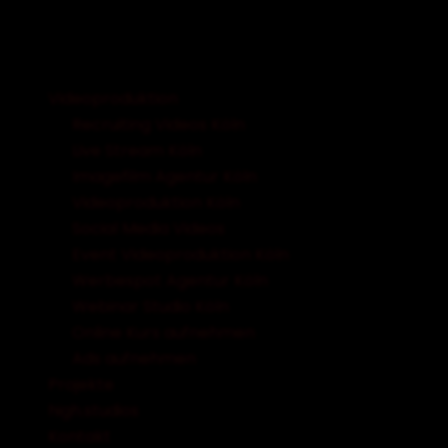
Videoproduktion
Recruiting Videos Köln
Live Stream Köln
Imagefilm Agentur Köln
Videoproduktion Köln
Social Media Videos
Event Videoproduktion Köln
Werbespot Agentur Köln
Webinar Studio Köln
Online Kurs aufnehmen
Ads aufnehmen
Projekte
high.studios
Kontakt