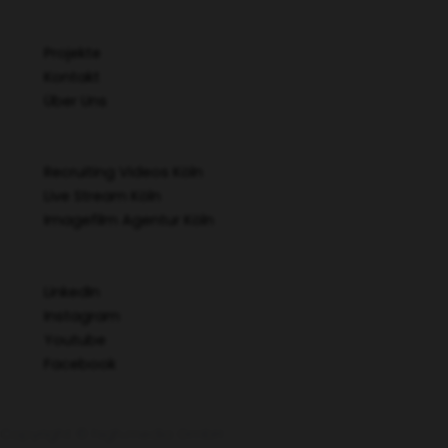
Quick Start
Projekte
Kontakt
Über Uns
Videoproduktion
Recruiting Videos Köln
Live Stream Köln
Imagefilm Agentur Köln
Social Media
LinkedIn
Instagram
Youtube
Facebook
Copyright © high.media GmbH