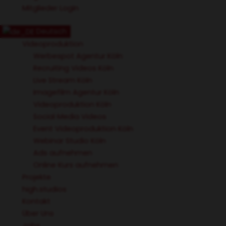
Mitglieder Login
Deutsch
Videoproduktion
Werbespot Agentur Köln
Recruiting Videos Köln
Live Stream Köln
Imagefilm Agentur Köln
Videoproduktion Köln
Social Media Videos
Event Videoproduktion Köln
Webinar Studio Köln
Ads aufnehmen
Online Kurs aufnehmen
Projekte
high.studios
Kontakt
Über Uns
Jobs