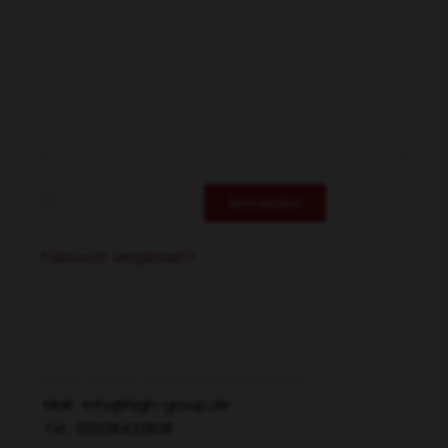
Benutzername oder E-Mail-Adresse
*
Passwort
*
Angemeldet bleiben
Anmelden
Passwort vergessen?
high Group
Franz-Geuer-Straße 6-8 50823 Köln
Mail : info@high-group.de
Tel : 015128422808