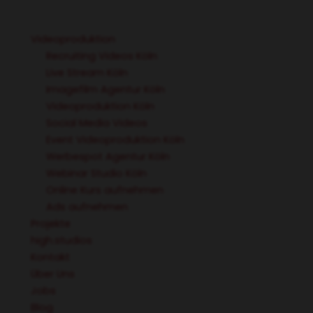
Videoproduktion
Recruiting Videos Köln
Live Stream Köln
Imagefilm Agentur Köln
Videoproduktion Köln
Social Media Videos
Event Videoproduktion Köln
Werbespot Agentur Köln
Webinar Studio Köln
Online Kurs aufnehmen
Ads aufnehmen
Projekte
high.studios
Kontakt
Über Uns
Jobs
Blog