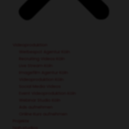
Videoproduktion
Werbespot Agentur Köln
Recruiting Videos Köln
Live Stream Köln
Imagefilm Agentur Köln
Videoproduktion Köln
Social Media Videos
Event Videoproduktion Köln
Webinar Studio Köln
Ads aufnehmen
Online Kurs aufnehmen
Projekte
high.studios