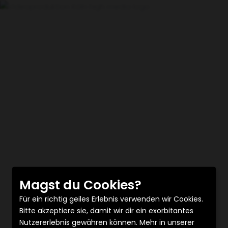
Premium-Sichtbarkeit, die
verkauft.
In 14 Tagen zur Premium-
Wahrnehmung
ohne eigenes Mediateam
Du investierst 2
Stunden pro Monat
in unserem Studio. Wir machen
daraus
Podcast + YouTube + 30
Clips
– so produziert, geschnitten
und aufbereitet, dass du Vertrauen
aufbaust und in jedem Kanal wie
Magst du Cookies?
die erste Wahl
wirkst.
Für ein richtig geiles Erlebnis verwenden wir Cookies.
Bitte akzeptiere sie, damit wir dir ein exorbitantes
Nutzererlebnis gewähren können. Mehr in unserer